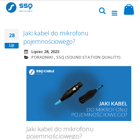
Przejdź
Sk
do
Szukaj
treści
Jaki kabel do mikrofonu
28
pojemnościowego?
Lip
Lipiec 28, 2023
PORADNIKI
,
SSQ (SOUND STATION QUALITY)
Jaki kabel do mikrofonu
pojemnościowego?