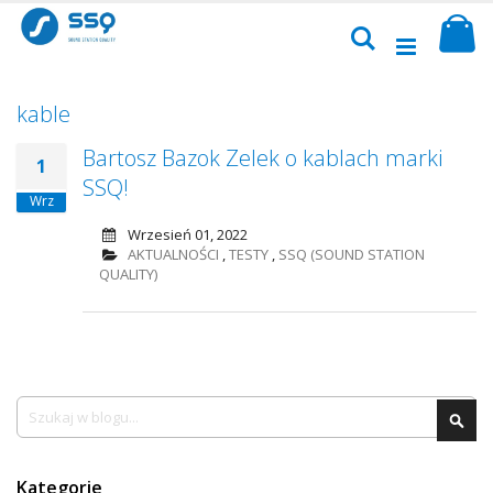
Przejdź
Sk
do
Szukaj
treści
kable
Bartosz Bazok Zelek o kablach marki
1
SSQ!
Wrz
Wrzesień 01, 2022
AKTUALNOŚCI
,
TESTY
,
SSQ (SOUND STATION
QUALITY)
Szukaj
Szu
Kategorie