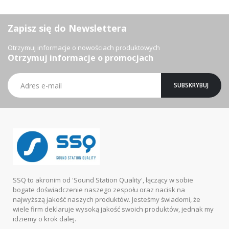
Zapisz się do Newslettera
Otrzymuj informacje o nowościach produktowych
Otrzymuj informacje o promocjach
Subskrybuj
SUBSKRYBUJ
nasz
newsletter:
SSQ to akronim od 'Sound Station Quality', łączący w sobie
bogate doświadczenie naszego zespołu oraz nacisk na
najwyższą jakość naszych produktów. Jesteśmy świadomi, że
wiele firm deklaruje wysoką jakość swoich produktów, jednak my
idziemy o krok dalej.