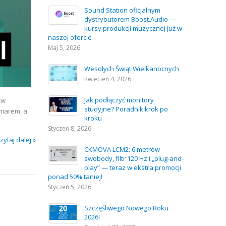
Sound Station oficjalnym
dystrybutorem Boost.Audio —
kursy produkcji muzycznej już w
naszej ofercie
Maj 5, 2026
Wesołych Świąt Wielkanocnych
Kwiecień 4, 2026
Jak podłączyć monitory
ów
studyjne? Poradnik krok po
miarem, a
kroku
Styczeń 8, 2026
zytaj dalej »
CKMOVA LCM2: 6 metrów
swobody, filtr 120 Hz i „plug-and-
play” — teraz w ekstra promocji
ponad 50% taniej!
Styczeń 5, 2026
Szczęśliwego Nowego Roku
2026!