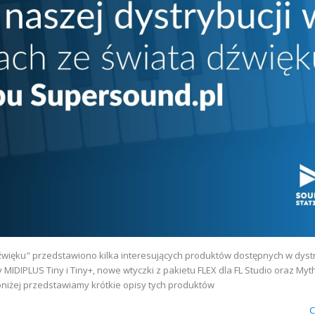
więku" przedstawiono kilka interesujących produktów dostępnych w dystr
 MIDIPLUS Tiny i Tiny+, nowe wtyczki z pakietu FLEX dla FL Studio oraz Myt
oniżej przedstawiamy krótkie opisy tych produktów
C