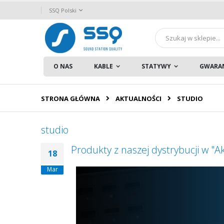
Przejdź
Język
SSQ Polski
do
treści
Szukaj
O NAS
KABLE
STATYWY
GWARA
STRONA GŁÓWNA
AKTUALNOŚCI
STUDIO
studio
Produkty z naszej dystrybucji w "A
18
Mar