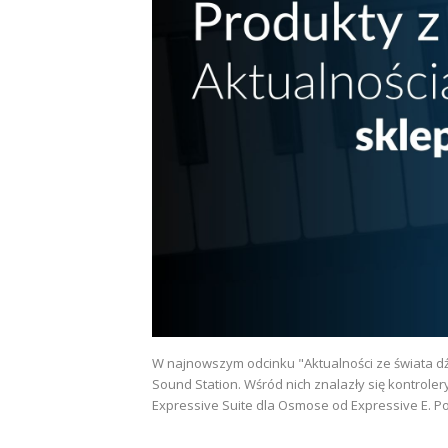
W najnowszym odcinku "Aktualności ze świata dź
Sound Station. Wśród nich znalazły się kontrolery
Expressive Suite dla Osmose od Expressive E. P