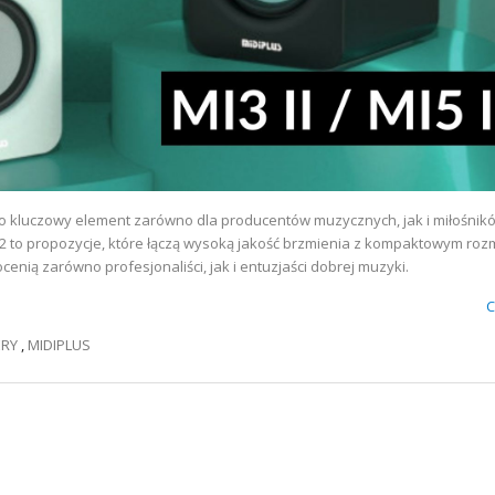
 kluczowy element zarówno dla producentów muzycznych, jak i miłośnik
v2 to propozycje, które łączą wysoką jakość brzmienia z kompaktowym roz
ocenią zarówno profesjonaliści, jak i entuzjaści dobrej muzyki.
C
ERY
,
MIDIPLUS