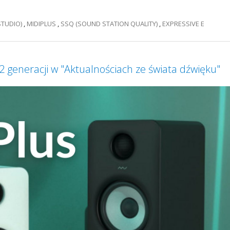
STUDIO)
,
MIDIPLUS
,
SSQ (SOUND STATION QUALITY)
,
EXPRESSIVE E
2 generacji w "Aktualnościach ze świata dźwięku"