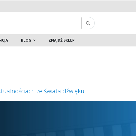
Szukaj
NCJA
BLOG
ZNAJDŹ SKLEP
ktualnościach ze świata dźwięku"