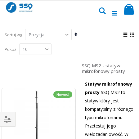
Przejdź
Sk
do
Szukaj
treści
Ustaw
Zoba
Sortuj wg
kierunek
jako
Lista
Sia
malejący
Pokaż
SSQ MS2 - statyw
mikrofonowy prosty
Statyw mikrofonowy
prosty
SSQ MS2 to
Nowość
statyw który jest
kompatybilny z różnego
typu mikrofonami.
Przetestuj jego
Kupuj
wielozadaniowość. W
wg