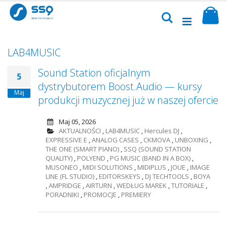
Przejdź
Sk
do
Szukaj
treści
LAB4MUSIC
Sound Station oficjalnym
5
dystrybutorem Boost.Audio — kursy
Maj
produkcji muzycznej już w naszej ofercie
Maj 05, 2026
AKTUALNOŚCI
,
LAB4MUSIC
,
Hercules DJ
,
EXPRESSIVE E
,
ANALOG CASES
,
CKMOVA
,
UNBOXING
,
THE ONE (SMART PIANO)
,
SSQ (SOUND STATION
QUALITY)
,
POLYEND
,
PG MUSIC (BAND IN A BOX)
,
MUSONEO
,
MIDI SOLUTIONS
,
MIDIPLUS
,
JOUE
,
IMAGE
LINE (FL STUDIO)
,
EDITORSKEYS
,
DJ TECHTOOLS
,
BOYA
,
AMPRIDGE
,
AIRTURN
,
WEDŁUG MAREK
,
TUTORIALE
,
PORADNIKI
,
PROMOCJE
,
PREMIERY