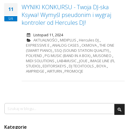
WYNIKI KONKURSU - Twoja DJ-ska
11
Ksywa! Wymyśl pseudonim i wygraj
Lis
kontroler od Hercules DJ!
Listopad 11, 2024
AKTUALNOŚCI
,
MIDIPLUS
,
Hercules DJ
,
EXPRESSIVE E
,
ANALOG CASES
,
CKMOVA
,
THE ONE
(SMART PIANO)
,
SSQ (SOUND STATION QUALITY)
,
POLYEND
,
PG MUSIC (BAND IN A BOX)
,
MUSONEO
,
MIDI SOLUTIONS
,
LAB4MUSIC
,
JOUE
,
IMAGE LINE (FL
STUDIO)
,
EDITORSKEYS
,
DJ TECHTOOLS
,
BOYA
,
AMPRIDGE
,
AIRTURN
,
PROMOCJE
Szukaj
Szu
Kategorie