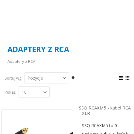
ADAPTERY Z RCA
Adaptery z RCA
Ustaw
Zoba
Sortuj wg
kierunek
jako
Lista
Sia
malejący
Pokaż
SSQ RCAXM5 - kabel RCA
- XLR
SSQ RCAXM5 to 5
metrowy kabel z dwóch