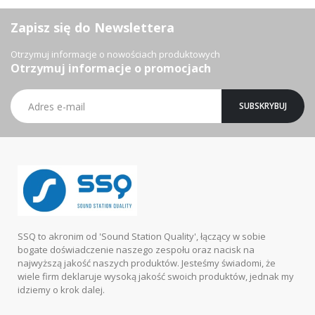
Zapisz się do Newslettera
Otrzymuj informacje o nowościach produktowych
Otrzymuj informacje o promocjach
Subskrybuj
SUBSKRYBUJ
nasz
newsletter:
SSQ to akronim od 'Sound Station Quality', łączący w sobie
bogate doświadczenie naszego zespołu oraz nacisk na
najwyższą jakość naszych produktów. Jesteśmy świadomi, że
wiele firm deklaruje wysoką jakość swoich produktów, jednak my
idziemy o krok dalej.