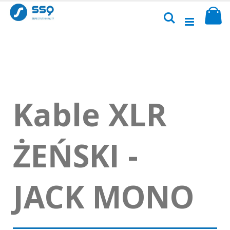
Przejdź
Sk
do
Szukaj
treści
Kable XLR
ŻEŃSKI -
JACK MONO