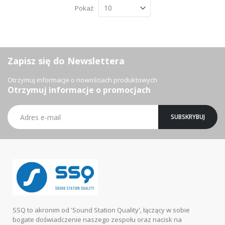
Pokaż
Zapisz się do Newslettera
Otrzymuj informacje o nowościach produktowych
Otrzymuj informacje o promocjach
Subskrybuj
SUBSKRYBUJ
nasz
newsletter:
SSQ to akronim od 'Sound Station Quality', łączący w sobie
bogate doświadczenie naszego zespołu oraz nacisk na