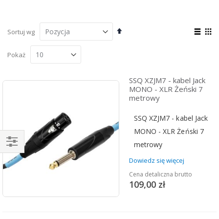
Ustaw
Zoba
Sortuj wg
kierunek
jako
Lista
Sia
malejący
Pokaż
SSQ XZJM7 - kabel Jack
MONO - XLR Żeński 7
metrowy
SSQ XZJM7 - kabel Jack
MONO - XLR Żeński 7
metrowy
Kupuj
Dowiedz się więcej
wg
Cena detaliczna brutto
109,00 zł