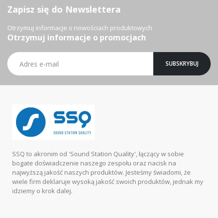
Zapisz się do Newslettera
Otrzymuj informacje o nowościach produktowych
Otrzymuj informacje o promocjach
Subskrybuj
SUBSKRYBUJ
nasz
newsletter:
SSQ to akronim od 'Sound Station Quality', łączący w sobie
bogate doświadczenie naszego zespołu oraz nacisk na
najwyższą jakość naszych produktów. Jesteśmy świadomi, że
wiele firm deklaruje wysoką jakość swoich produktów, jednak my
idziemy o krok dalej.