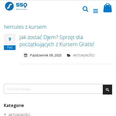
Przejdź
Sk
do
Szukaj
treści
hercules z kursem
Jak zostać Djem? Sprzęt dla
9
początkujących z Kursem Gratis!
Paź
Październik 09, 2025
AKTUALNOŚCI
Szukaj
Szu
Kategorie
AKTUALNOŚCI