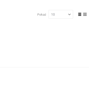
Zobacz
Pokaż
jako
Lista
Siatka