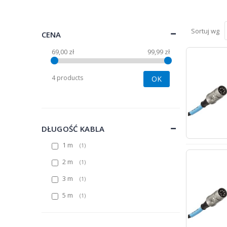
Sortuj wg
CENA
69,00 zł
99,99 zł
4 products
OK
DŁUGOŚĆ KABLA
1 m
1
2 m
1
3 m
1
5 m
1