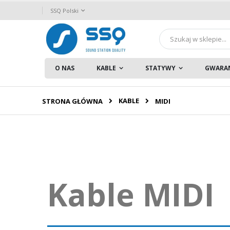
Przejdź
Język
SSQ Polski
do
treści
Szukaj
O NAS
KABLE
STATYWY
GWARA
KABLE
STRONA GŁÓWNA
MIDI
Kable MIDI