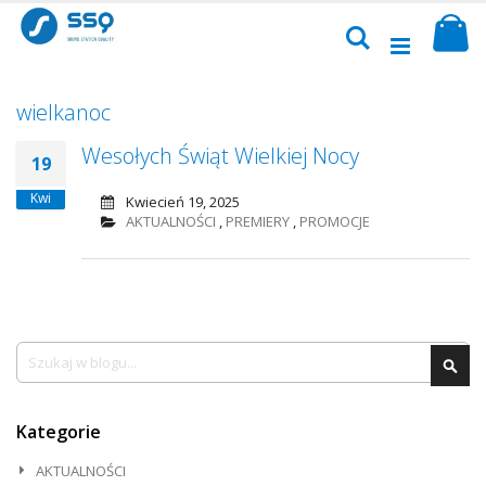
Przejdź
Sk
do
Szukaj
treści
wielkanoc
Wesołych Świąt Wielkiej Nocy
19
Kwi
Kwiecień 19, 2025
AKTUALNOŚCI
,
PREMIERY
,
PROMOCJE
Szukaj
Szu
Kategorie
AKTUALNOŚCI