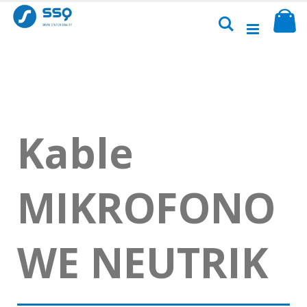
Przejdź
Sk
do
Szukaj
treści
Kable
MIKROFONO
WE NEUTRIK