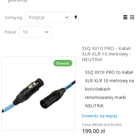
Ustaw
Zoba
Sortuj wg
kierunek
jako
Lista
Sia
malejący
Pokaż
SSQ XX10 PRO - Kabel
XLR-XLR 10 metrowy -
NEUTRIK
Nowość
SSQ XX10 PRO to Kabel
XLR-XLR 10 metrowy na
końcówkach
renomowanej marki
NEUTRIK.
Dowiedz się więcej
Cena detaliczna brutto
199,00 zł