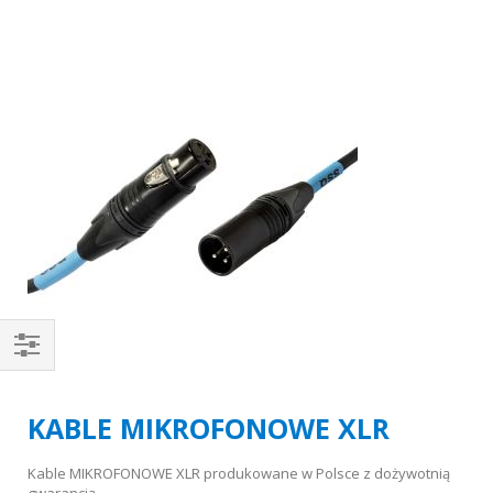
Kupuj
wg
KABLE MIKROFONOWE XLR
Kable MIKROFONOWE XLR produkowane w Polsce z dożywotnią
gwarancją.