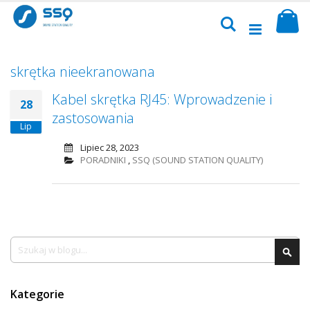
Przejdź
Sk
do
Szukaj
treści
skrętka nieekranowana
Kabel skrętka RJ45: Wprowadzenie i
28
zastosowania
Lip
Lipiec 28, 2023
PORADNIKI
,
SSQ (SOUND STATION QUALITY)
Szukaj
Szu
Kategorie