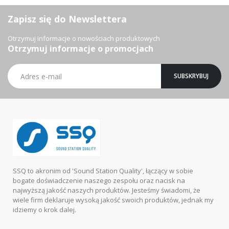
Zapisz się do Newslettera
Otrzymuj informacje o nowościach produktowych
Otrzymuj informacje o promocjach
Subskrybuj
SUBSKRYBUJ
nasz
newsletter:
SSQ to akronim od 'Sound Station Quality', łączący w sobie
bogate doświadczenie naszego zespołu oraz nacisk na
najwyższą jakość naszych produktów. Jesteśmy świadomi, że
wiele firm deklaruje wysoką jakość swoich produktów, jednak my
idziemy o krok dalej.