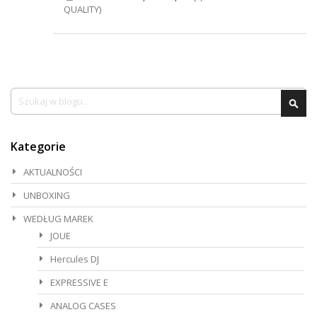
QUALITY)
Szukaj
Szu
Kategorie
AKTUALNOŚCI
UNBOXING
WEDŁUG MAREK
JOUE
Hercules DJ
EXPRESSIVE E
ANALOG CASES