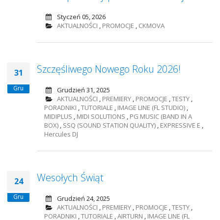
Styczeń 05, 2026
AKTUALNOŚCI
,
PROMOCJE
,
CKMOVA
Szczęśliwego Nowego Roku 2026!
31
Gru
Grudzień 31, 2025
AKTUALNOŚCI
,
PREMIERY
,
PROMOCJE
,
TESTY
,
PORADNIKI
,
TUTORIALE
,
IMAGE LINE (FL STUDIO)
,
MIDIPLUS
,
MIDI SOLUTIONS
,
PG MUSIC (BAND IN A
BOX)
,
SSQ (SOUND STATION QUALITY)
,
EXPRESSIVE E
,
Hercules DJ
Wesołych Świąt
24
Gru
Grudzień 24, 2025
AKTUALNOŚCI
,
PREMIERY
,
PROMOCJE
,
TESTY
,
PORADNIKI
,
TUTORIALE
,
AIRTURN
,
IMAGE LINE (FL