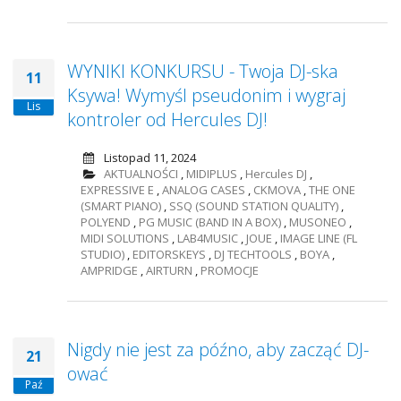
WYNIKI KONKURSU - Twoja DJ-ska
11
Ksywa! Wymyśl pseudonim i wygraj
Lis
kontroler od Hercules DJ!
Listopad 11, 2024
AKTUALNOŚCI
,
MIDIPLUS
,
Hercules DJ
,
EXPRESSIVE E
,
ANALOG CASES
,
CKMOVA
,
THE ONE
(SMART PIANO)
,
SSQ (SOUND STATION QUALITY)
,
POLYEND
,
PG MUSIC (BAND IN A BOX)
,
MUSONEO
,
MIDI SOLUTIONS
,
LAB4MUSIC
,
JOUE
,
IMAGE LINE (FL
STUDIO)
,
EDITORSKEYS
,
DJ TECHTOOLS
,
BOYA
,
AMPRIDGE
,
AIRTURN
,
PROMOCJE
Nigdy nie jest za późno, aby zacząć DJ-
21
ować
Paź