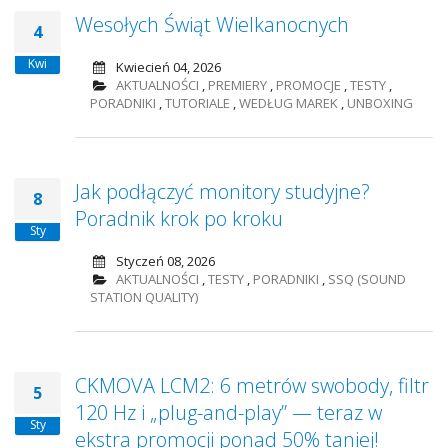
Wesołych Świąt Wielkanocnych
4
Kwi
Kwiecień 04, 2026
AKTUALNOŚCI
,
PREMIERY
,
PROMOCJE
,
TESTY
,
PORADNIKI
,
TUTORIALE
,
WEDŁUG MAREK
,
UNBOXING
Jak podłączyć monitory studyjne?
8
Poradnik krok po kroku
Sty
Styczeń 08, 2026
AKTUALNOŚCI
,
TESTY
,
PORADNIKI
,
SSQ (SOUND
STATION QUALITY)
CKMOVA LCM2: 6 metrów swobody, filtr
5
120 Hz i „plug-and-play” — teraz w
Sty
ekstra promocji ponad 50% taniej!