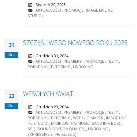
Styczeń 20, 2025
AKTUALNOŚCI
,
PROMOCJE
,
IMAGE LINE (FL
STUDIO)
SZCZĘŚLIWEGO NOWEGO ROKU 2025
31
Gru
Grudzień 31, 2024
AKTUALNOŚCI
,
PREMIERY
,
PROMOCJE
,
TESTY
,
PORADNIKI
,
TUTORIALE
,
UNBOXING
WESOŁYCH ŚWIĄT!
23
Gru
Grudzień 23, 2024
AKTUALNOŚCI
,
PREMIERY
,
PROMOCJE
,
TESTY
,
PORADNIKI
,
TUTORIALE
,
WEDŁUG MAREK
,
IMAGE LINE
(FL STUDIO)
,
MIDIPLUS
,
PG MUSIC (BAND IN A BOX)
,
SSQ (SOUND STATION QUALITY)
,
UNBOXING
,
EXPRESSIVE E
,
Hercules DJ