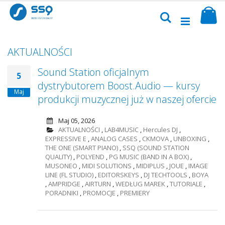
Przejdź
Sk
do
Szukaj
treści
AKTUALNOŚCI
Sound Station oficjalnym
5
dystrybutorem Boost.Audio — kursy
Maj
produkcji muzycznej już w naszej ofercie
Maj 05, 2026
AKTUALNOŚCI
,
LAB4MUSIC
,
Hercules DJ
,
EXPRESSIVE E
,
ANALOG CASES
,
CKMOVA
,
UNBOXING
,
THE ONE (SMART PIANO)
,
SSQ (SOUND STATION
QUALITY)
,
POLYEND
,
PG MUSIC (BAND IN A BOX)
,
MUSONEO
,
MIDI SOLUTIONS
,
MIDIPLUS
,
JOUE
,
IMAGE
LINE (FL STUDIO)
,
EDITORSKEYS
,
DJ TECHTOOLS
,
BOYA
,
AMPRIDGE
,
AIRTURN
,
WEDŁUG MAREK
,
TUTORIALE
,
PORADNIKI
,
PROMOCJE
,
PREMIERY