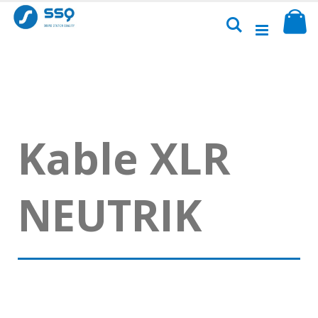
Przejdź
Sk
do
Szukaj
treści
Kable XLR
NEUTRIK