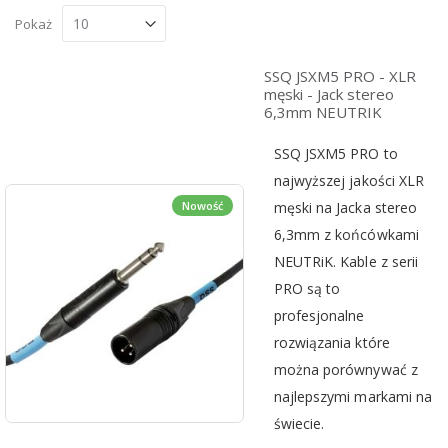
Lista
Sia
wg
malejący
Pokaż
SSQ JSXM5 PRO - XLR
męski - Jack stereo
6,3mm NEUTRIK
SSQ JSXM5 PRO to
najwyższej jakości XLR
męski na Jacka stereo
Nowość
6,3mm z końcówkami
NEUTRiK. Kable z serii
PRO są to
profesjonalne
rozwiązania które
można porównywać z
najlepszymi markami na
świecie.