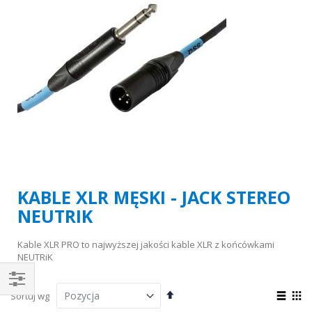
KABLE XLR MĘSKI - JACK STEREO
NEUTRIK
Kable XLR PRO to najwyższej jakości kable XLR z końcówkami
NEUTRiK
Ustaw
Zoba
Sortuj wg
Kupuj
kierunek
jako