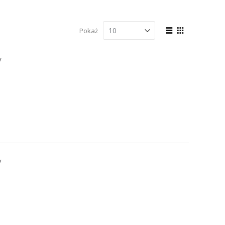
Zobacz
Pokaż
jako
Lista
Siatka
y
y