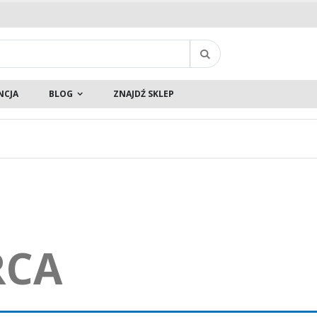
Szukaj
NCJA
BLOG
ZNAJDŹ SKLEP
RCA