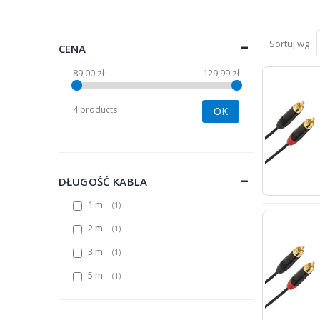
Sortuj wg
CENA
89,00 zł
129,99 zł
4 products
OK
DŁUGOŚĆ KABLA
1 m
1
2 m
1
3 m
1
5 m
1