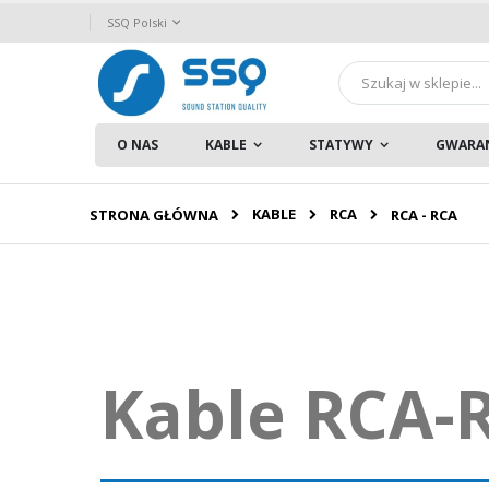
Przejdź
Język
SSQ Polski
do
treści
Szukaj
O NAS
KABLE
STATYWY
GWARA
KABLE
RCA
STRONA GŁÓWNA
RCA - RCA
Kable RCA-