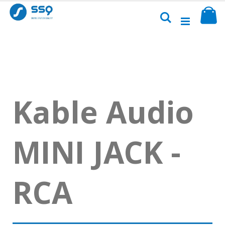
Przejdź
Sk
do
Szukaj
treści
Kable Audio
MINI JACK -
RCA