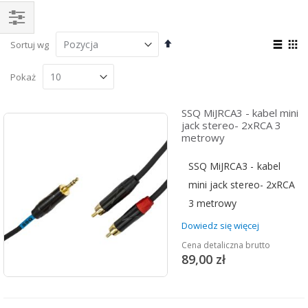
Kupuj
Ustaw
Zoba
Sortuj wg
wg
kierunek
jako
Lista
Sia
malejący
Pokaż
SSQ MiJRCA3 - kabel mini
jack stereo- 2xRCA 3
metrowy
SSQ MiJRCA3 - kabel
mini jack stereo- 2xRCA
3 metrowy
Dowiedz się więcej
Cena detaliczna brutto
89,00 zł