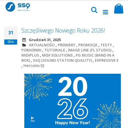
Przejdź
Sk
do
Szukaj
treści
Szczęśliwego Nowego Roku 2026!
31
Grudzień 31, 2025
Gru
AKTUALNOŚCI
,
PREMIERY
,
PROMOCJE
,
TESTY
,
PORADNIKI
,
TUTORIALE
,
IMAGE LINE (FL STUDIO)
,
MIDIPLUS
,
MIDI SOLUTIONS
,
PG MUSIC (BAND IN A
BOX)
,
SSQ (SOUND STATION QUALITY)
,
EXPRESSIVE E
,
Hercules DJ