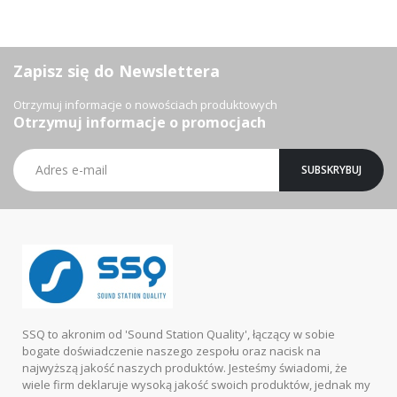
Zapisz się do Newslettera
Otrzymuj informacje o nowościach produktowych
Otrzymuj informacje o promocjach
Subskrybuj
SUBSKRYBUJ
nasz
newsletter:
SSQ to akronim od 'Sound Station Quality', łączący w sobie
bogate doświadczenie naszego zespołu oraz nacisk na
najwyższą jakość naszych produktów. Jesteśmy świadomi, że
wiele firm deklaruje wysoką jakość swoich produktów, jednak my