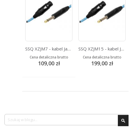
SSQ XZJM7 - kabel Jack MONO - XLR Żeński 7 metrowy
SSQ XZJM15 - kabel Jack MONO - XLR Żeński 15 metrowy
Cena detaliczna brutto
Cena detaliczna brutto
109,00 zł
199,00 zł
Szukaj
Szu