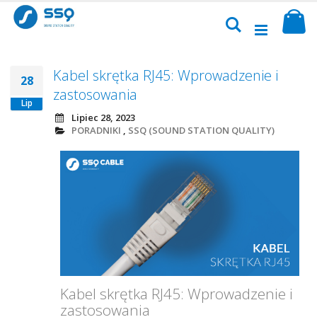
Przejdź
Sk
do
Szukaj
treści
Kabel skrętka RJ45: Wprowadzenie i
28
zastosowania
Lip
Lipiec 28, 2023
PORADNIKI
,
SSQ (SOUND STATION QUALITY)
Kabel skrętka RJ45: Wprowadzenie i
zastosowania