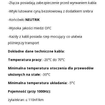
-Złącza posiadają zabezpieczenie przed wyrwaniem kabla
-Wtyki lutowane cyną bezołowiową z dodatkiem srebra
-Końcówki
NEUTRIK
-Wysoka jakości miedzi OFC
-Każdy z kabli posiada rzep mocujący co ułatwia
późniejszy transport
Dokładne dane techniczne kabla:
Temperatura pracy:
-20°C do 70°C
Minimalna temperatura otoczenia dla przewodów
ułożonych na stałe:
-30°C
Minimalna temperatura układania:
-5°C
Pojemność (przy 1000Hz):
żyła/ekran: ≤ 110nF/km