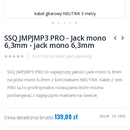
kabel gitarowy NEUTRiK 3 metry
Przejdź
na
SSQ JMPJMP3 PRO - Jack mono
początek
6,3mm - jack mono 6,3mm
galerii
Oceń ten produkt jako pierwszy
SSQ JMPJMP3 PRO to najwyższej jakości jack mono 6,3mm
na jacka mono 6,3mm z końcówkami NEUTRiK. Kable z serii
PRO są to profesjonalne rozwiązania które można
porównywać z najlepszymi markami na świecie.
139,00 zł
SKU
SS-1835
Cena detaliczna brutto