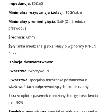
Impedancja:
85Ω±5
Minimalna rezystancja izolacji:
10GΩxkm
Minimalny promień gięcia:
5xØ (Ø - średnica
przewodu)
Średnica:
6mm
Żyły:
linka miedziana giętka, klasy 6 wg normy PN-EN
60228
Izolacja dwuwarstwowa:
I warstwa:
tworzywo PE
II warstwa:
specjalna mieszanka polwinitowa o
właściwościach półprzewodzących - kolor czarny
Ekran:
oplot z pasemek miedzianych o gęstości krycia
min. 90%
Powłoka zewnętrzna:
specjalna matowa mieszanka