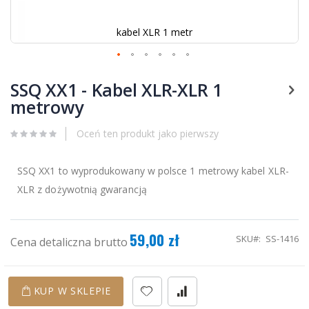
kabel XLR 1 metr
Przejdź
na
SSQ XX1 - Kabel XLR-XLR 1
początek
metrowy
galerii
Oceń ten produkt jako pierwszy
SSQ XX1 to wyprodukowany w polsce 1 metrowy kabel XLR-
XLR z dożywotnią gwarancją
59,00 zł
SKU
SS-1416
Cena detaliczna brutto
KUP W SKLEPIE