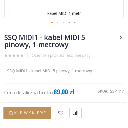
kabel MIDI 1 metr
Przejdź
na
SSQ MIDI1 - kabel MIDI 5
początek
pinowy, 1 metrowy
galerii
Oceń ten produkt jako pierwszy
SSQ MIDI1 - kabel MIDI 5 pinowy, 1 metrowy
69,00 zł
SKU
SS-1417
Cena detaliczna brutto
KUP W SKLEPIE