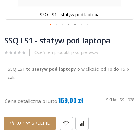
SSQ LS1 - statyw pod laptopa
Przejdź
na
SSQ LS1 - statyw pod laptopa
początek
galerii
Oceń ten produkt jako pierwszy
SSQ LS1 to
statyw pod laptopy
o wielkości od 10 do 15,6
cali.
159,00 zł
SKU
SS-1928
Cena detaliczna brutto
KUP W SKLEPIE