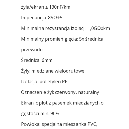
żyła/ekran ≤ 130nF/km
Impedancja: 85Ω±5
Minimalna rezystancja izolacji: 1,0GΩxkm
Minimalny promień gięcia: 5x średnica
przewodu
Średnica: 6mm
Żyły: miedziane wielodrutowe
Izolacja: polietylen PE
Oznaczenie żył: czerwony, naturalny
Ekran: oplot z pasemek miedzianych o
gęstości min. 90%
Powłoka: specjalna mieszanka PVC,