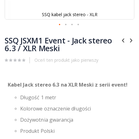
SSQ kabel jack stereo - XLR
Przejdź
na
SSQ JSXM1 Event - Jack stereo
początek
6.3 / XLR Meski
galerii
Oceń ten produkt jako pierwszy
Kabel Jack stereo 6.3 na XLR Meski z serii event!
Długość 1 metr
Kolorowe oznaczenie długości
Dożywotnia gwarancja
Produkt Polski