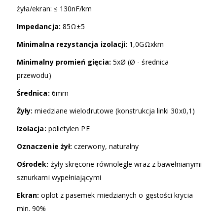
żyła/ekran: ≤ 130nF/km
Impedancja:
85Ω±5
Minimalna rezystancja izolacji:
1,0GΩxkm
Minimalny promień gięcia:
5xØ (Ø - średnica
przewodu)
Średnica:
6mm
Żyły:
miedziane wielodrutowe (konstrukcja linki 30x0,1)
Izolacja:
polietylen PE
Oznaczenie żył:
czerwony, naturalny
Ośrodek:
żyły skręcone równolegle wraz z bawełnianymi
sznurkami wypełniającymi
Ekran:
oplot z pasemek miedzianych o gęstości krycia
min. 90%