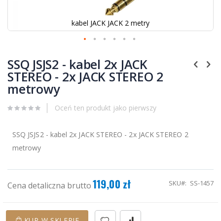
kabel JACK JACK 2 metry
Przejdź
na
SSQ JSJS2 - kabel 2x JACK
początek
STEREO - 2x JACK STEREO 2
galerii
metrowy
Oceń ten produkt jako pierwszy
SSQ JSJS2 - kabel 2x JACK STEREO - 2x JACK STEREO 2
metrowy
119,00 zł
SKU
SS-1457
Cena detaliczna brutto
KUP W SKLEPIE