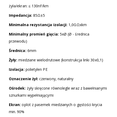
żyła/ekran: ≤ 130nF/km
Impedancja:
85Ω±5
Minimalna rezystancja izolacji:
1,0GΩxkm
Minimalny promień gięcia:
5xØ (Ø - średnica
przewodu)
Średnica:
6mm
Żyły:
miedziane wielodrutowe (konstrukcja linki 30x0,1)
Izolacja:
polietylen PE
Oznaczenie żył:
czerwony, naturalny
Ośrodek:
żyły skręcone równolegle wraz z bawełnianymi
sznurkami wypełniającymi
Ekran:
oplot z pasemek miedzianych o gęstości krycia
min. 90%