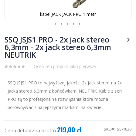
kabel JACK JACK PRO 1 metr
Przejdź
na
SSQ JSJS1 PRO - 2x jack stereo
początek
6,3mm - 2x jack stereo 6,3mm
galerii
NEUTRIK
Oceń ten produkt jako pierwszy
SSQ JSJS1 PRO to najwyższej jakości 2x jack stereo na 2x
jacka stereo 6,3mm z końcówkami NEUTRiK. Kable z serii
PRO są to profesjonalne rozwiązania które można
porównywać z najlepszymi markami na świecie.
219,00 zł
SKU
SS-1830
Cena detaliczna brutto