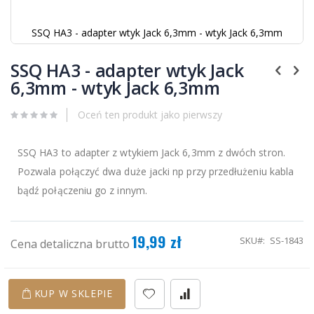
SSQ HA3 - adapter wtyk Jack 6,3mm - wtyk Jack 6,3mm
Przejdź
na
SSQ HA3 - adapter wtyk Jack
początek
6,3mm - wtyk Jack 6,3mm
galerii
Oceń ten produkt jako pierwszy
SSQ HA3 to adapter z wtykiem Jack 6,3mm z dwóch stron.
Pozwala połączyć dwa duże jacki np przy przedłużeniu kabla
bądź połączeniu go z innym.
19,99 zł
SKU
SS-1843
Cena detaliczna brutto
KUP W SKLEPIE