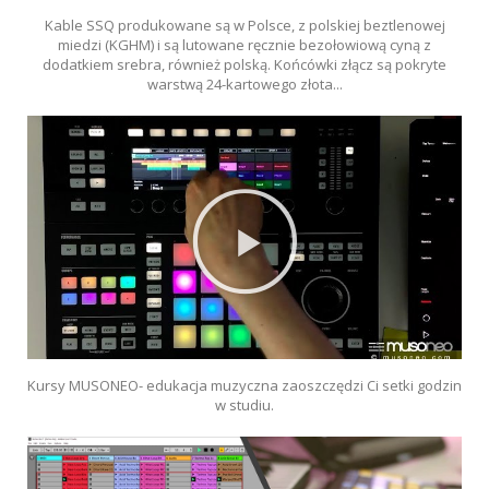
Kable SSQ produkowane są w Polsce, z polskiej beztlenowej
miedzi (KGHM) i są lutowane ręcznie bezołowiową cyną z
dodatkiem srebra, również polską. Końcówki złącz są pokryte
warstwą 24-kartowego złota...
Kursy MUSONEO- edukacja muzyczna zaoszczędzi Ci setki godzin
w studiu.