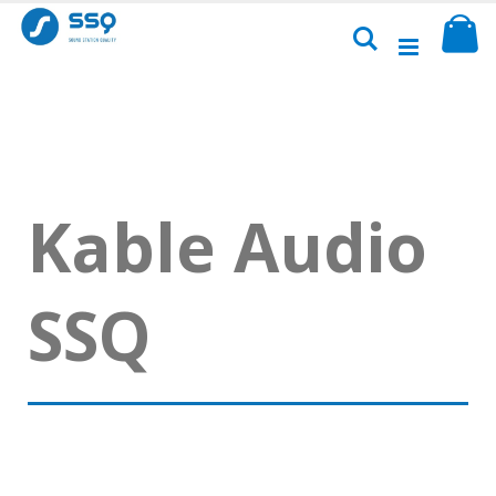
Przejdź
Sk
do
Szukaj
treści
Kable Audio
SSQ