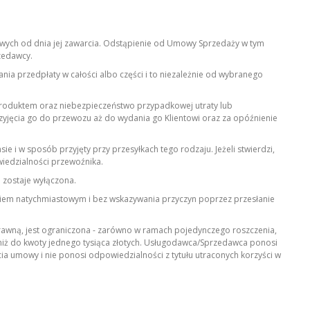
wych od dnia jej zawarcia. Odstąpienie od Umowy Sprzedaży w tym
zedawcy.
 przedpłaty w całości albo części i to niezależnie od wybranego
Produktem oraz niebezpieczeństwo przypadkowej utraty lub
yjęcia go do przewozu aż do wydania go Klientowi oraz za opóźnienie
 i w sposób przyjęty przy przesyłkach tego rodzaju. Jeżeli stwierdzi,
wiedzialności przewoźnika.
 zostaje wyłączona.
em natychmiastowym i bez wskazywania przyczyn poprzez przesłanie
wną, jest ograniczona - zarówno w ramach pojedynczego roszczenia,
 niż do kwoty jednego tysiąca złotych. Usługodawca/Sprzedawca ponosi
umowy i nie ponosi odpowiedzialności z tytułu utraconych korzyści w