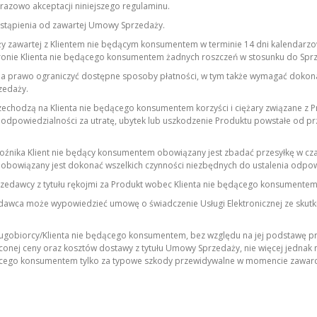
zowo akceptacji niniejszego regulaminu.
stąpienia od zawartej Umowy Sprzedaży.
 zawartej z Klientem nie będącym konsumentem w terminie 14 dni kalendarzo
tronie Klienta nie będącego konsumentem żadnych roszczeń w stosunku do Spr
rawo ograniczyć dostępne sposoby płatności, w tym także wymagać dokonania
zedaży.
echodzą na Klienta nie będącego konsumentem korzyści i ciężary związane z 
dpowiedzialności za utratę, ubytek lub uszkodzenie Produktu powstałe od prz
źnika Klient nie będący konsumentem obowiązany jest zbadać przesyłkę w czasie
, obowiązany jest dokonać wszelkich czynności niezbędnych do ustalenia odpo
rzedawcy z tytułu rękojmi za Produkt wobec Klienta nie będącego konsumentem
wca może wypowiedzieć umowę o świadczenie Usługi Elektronicznej ze skutki
obiorcy/Klienta nie będącego konsumentem, bez względu na jej podstawę pra
aconej ceny oraz kosztów dostawy z tytułu Umowy Sprzedaży, nie więcej jednak
cego konsumentem tylko za typowe szkody przewidywalne w momencie zawarcia 