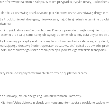
iż oferowane na stronie Sklepu. W takim przypadku, ryzyko utraty, uszkodzenia
alności za przesyłkę przekazywana jest Klientowi przez Sprzedawcę drogą e-
e Produkt nie jest dostępny, niezwłocznie, najpóźniej jednak w terminie trzyd
ówienia.
ch indywidualnie zamówionych przez Klienta z powodu przejściowej niemożnośc
naczeniu oraz za tę samą cenę lub wynagrodzenie lub w inny ustalony przez st
 kurierską, przesyłkę elektroniczną lub odbiór osobisty.
Zaleca się, aby Klie
ealizującego dostawę (kurier, operator pocztowy, etc.) spisał odpowiedni prot
dku mechanicznego uszkodzenia przesyłki powstałego w trakcie transportu.
rzystaniu dostępnych w ramach Platformy opcji płatności ceny.
ez publikację zmienionego regulaminu w ramach Platformy.
 Klientem/Usługobiorcą niebędącym konsumentem zostają poddane sądowi wł