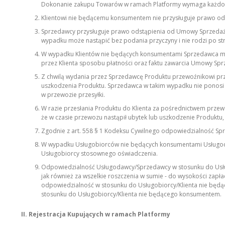
Dokonanie zakupu Towarów w ramach Platformy wymaga każdora
Klientowi nie będącemu konsumentem nie przysługuje prawo od
Sprzedawcy przysługuje prawo odstąpienia od Umowy Sprzedaży
wypadku może nastąpić bez podania przyczyny i nie rodzi po s
W wypadku Klientów nie będących konsumentami Sprzedawca ma p
przez Klienta sposobu płatności oraz faktu zawarcia Umowy Spr
Z chwilą wydania przez Sprzedawcę Produktu przewoźnikowi prz
uszkodzenia Produktu. Sprzedawca w takim wypadku nie ponosi o
w przewozie przesyłki.
W razie przesłania Produktu do Klienta za pośrednictwem przewo
że w czasie przewozu nastąpił ubytek lub uszkodzenie Produktu
Z
godnie z art. 558 § 1 Kodeksu Cywilnego odpowiedzialność Sp
W wypadku Usługobiorców nie będących konsumentami Usługoda
Usługobiorcy stosownego oświadczenia.
Odpowiedzialność Usługodawcy/Sprzedawcy w stosunku do Usług
jak również za wszelkie roszczenia w sumie - do wysokości zapł
odpowiedzialność w stosunku do Usługobiorcy/Klienta nie będą
stosunku do Usługobiorcy/Klienta nie będącego konsumentem.
II. Rejestracja Kupujących w ramach Platformy