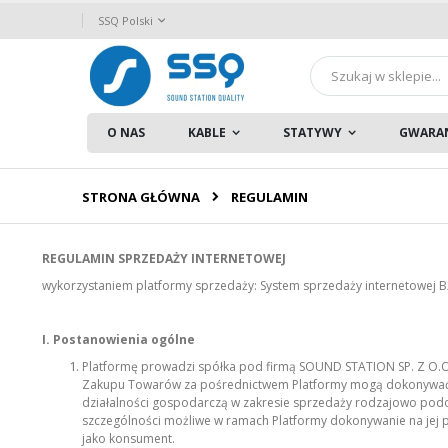
Przejdź
Język
SSQ Polski
do
treści
Szukaj
O NAS
KABLE
STATYWY
GWARA
STRONA GŁÓWNA
REGULAMIN
REGULAMIN SPRZEDAŻY INTERNETOWEJ
wykorzystaniem platformy sprzedaży: System sprzedaży internetowej 
I. Postanowienia ogólne
Platformę prowadzi spółka pod firmą SOUND STATION SP. Z O.O. z
Zakupu Towarów za pośrednictwem Platformy mogą dokonywać ty
działalności gospodarczą w zakresie sprzedaży rodzajowo podo
szczególności możliwe w ramach Platformy dokonywanie na jej 
jako konsument.