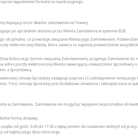
oprzez wypełnienie formularza rejestracyjnego.
rmy Kupujący może składać zamówienia na Towary.
ępuje po uprzednim złożeniu przez Klienta Zamówienia w systemie B2B.
go otrzymanie, co powoduje związanie Klienta jego Zamówieniem. Potwierdze
zty elektronicznej Klienta, która zawiera co najmniej potwierdzenie wszystk
1 Dnia Roboczego (termin związania Zamówieniem), przyjmuje Zamówienie do real
adres poczty elektronicznej Klienta zawierającej oświadczenie Sprzedawcy o pr
tem, a Sprzedawcą.
 zawieranej Umowy Sprzedaży następuje poprzez (1) udostępnienie niniejszego R
laminu. Treść Umowy Sprzedaży jest dodatkowo utrwalona i zabezpieczona w s
ienta w Zamówieniu. Zamówienia nie mogą być wysyłane bezpośrednio do kienta
lienta Formą dostawy.
do piątku od godz. 9.00 do 17.00 z wyłączeniem dni ustawowo wolnych od pra
zy od najbliższego dnia roboczego.