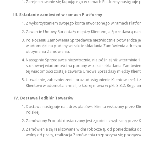
Zarejestrowanie się Kupującego w ramach Platformy następuje p
III. Składanie zamówień w ramach Platformy
Z wykorzystaniem swojego konta utworzonego w ramach Platfo
Zawarcie Umowy Sprzedaży między Klientem, a Sprzedawcą nast
Po złożeniu Zamówienia Sprzedawca niezwłocznie potwierdza je
wiadomości na podany w trakcie składania Zamówienia adres poc
otrzymaniu Zamówienia.
Następnie Sprzedawca niezwłocznie, nie później niż w terminie 
stosownej wiadomości na podany w trakcie składania Zamówienia 
tej wiadomości zostaje zawarta Umowa Sprzedaży między Klien
Utrwalenie, zabezpieczenie oraz udostępnienie Klientowi treści
Klientowi wiadomości e-mail, o której mowa w pkt. 3.3.2. Regu
IV.
Dostawa i odbiór Towarów
Dostawa następuje na adres placówki klienta wskazany przez Kl
Polskiej.
Zamówiony Produkt dostarczany jest zgodnie z wybraną przez K
Zamówienia są realizowane w dni robocze tj. od poniedziałku 
wolny od pracy, realizacja Zamówienia rozpoczyna się począws