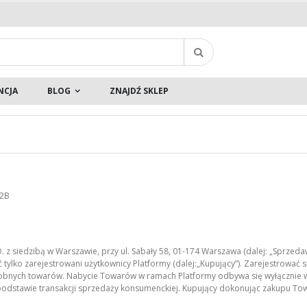
Szukaj
NCJA
BLOG
ZNAJDŹ SKLEP
B2B
 siedzibą w Warszawie, przy ul. Sabały 58, 01-174 Warszawa (dalej: „Sprzedaw
lko zarejestrowani użytkownicy Platformy (dalej:„Kupujący”). Zarejestrować
bnych towarów. Nabycie Towarów w ramach Platformy odbywa się wyłącznie w c
podstawie transakcji sprzedaży konsumenckiej. Kupujący dokonując zakupu To