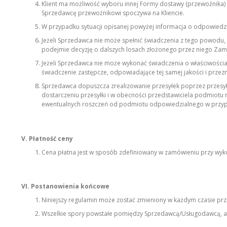
Klient ma możliwość wyboru innej Formy dostawy (przewoźnika) n
Sprzedawcę przewoźnikowi spoczywa na Kliencie.
W przypadku sytuacji opisanej powyżej informacja o odpowiedzi
Jeżeli Sprzedawca nie może spełnić świadczenia z tego powodu, ż
podejmie decyzję o dalszych losach złożonego przez niego Zam
Jeżeli Sprzedawca nie może wykonać świadczenia o właściwościa
świadczenie zastępcze, odpowiadające tej samej jakości i przez
Sprzedawca dopuszcza zrealizowanie przesyłek poprzez przesyłkę
dostarczeniu przesyłki i w obecności przedstawiciela podmiotu r
ewentualnych roszczeń od podmiotu odpowiedzialnego w przypa
V. Płatność ceny
Cena płatna jest w sposób zdefiniowany w zamówieniu przy wyko
VI. Postanowienia końcowe
Niniejszy regulamin może zostać zmieniony w każdym czasie prz
Wszelkie spory powstałe pomiędzy Sprzedawcą/Usługodawcą, a