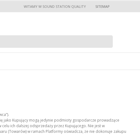
WITAMY W SOUND STATION QUALITY
SITEMAP
Sklepy
ca”).
 się jako Kupujący mogą jedynie podmioty gospodarcze prowadzące
elu ich dalszej odsprzedaży przez Kupującego. Nie jest w
waru (Towarów) w ramach Platformy oświadcza, że nie dokonuje zakupu