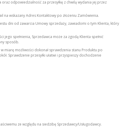
 oraz odpowiedzialność za przesyłkę z chwilą wydania jej przez
mail na wskazany Adres Kontaktowy po złożeniu Zamówienia.
ziestu dni od zawarcia Umowy sprzedaży, zawiadomi o tym Klienta, który
i jego spełnienia, Sprzedawca może za zgodą Klienta spełnić
rony sposób.
nt, w miarę możliwości dokonał sprawdzenia stanu Produktu po
okół. Sprawdzenie przesyłki ułatwi i przyspieszy dochodzenie
aściwemu ze względu na siedzibę Sprzedawcy/Usługodawcy.