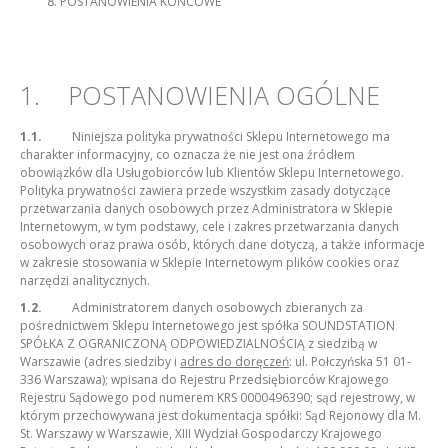
POSTANOWIENIA KOŃCOWE
1. POSTANOWIENIA OGÓLNE
1.1.
Niniejsza polityka prywatności Sklepu Internetowego ma
charakter informacyjny, co oznacza że nie jest ona źródłem
obowiązków dla Usługobiorców lub Klientów Sklepu Internetowego.
Polityka prywatności zawiera przede wszystkim zasady dotyczące
przetwarzania danych osobowych przez Administratora w Sklepie
Internetowym, w tym podstawy, cele i zakres przetwarzania danych
osobowych oraz prawa osób, których dane dotyczą, a także informacje
w zakresie stosowania w Sklepie Internetowym plików cookies oraz
narzędzi analitycznych.
1.2.
Administratorem danych osobowych zbieranych za
pośrednictwem Sklepu Internetowego jest spółka SOUNDSTATION
SPÓŁKA Z OGRANICZONĄ ODPOWIEDZIALNOŚCIĄ z siedzibą w
Warszawie (adres siedziby i
adres do doręczeń
: ul. Połczyńska 51 01-
336 Warszawa); wpisana do Rejestru Przedsiębiorców Krajowego
Rejestru Sądowego pod numerem KRS 0000496390; sąd rejestrowy, w
którym przechowywana jest dokumentacja spółki: Sąd Rejonowy dla M.
St. Warszawy w Warszawie, XIII Wydział Gospodarczy Krajowego