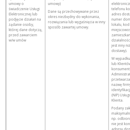
umowy o
umowy)
elektronicz
świadczenie Usługi
telefonu k
Dane są przechowywane przez
Elektronicznej lub
adres dosta
okres niezbędny do wykonania,
podjęcie działań na
numer dom
rozwiązania lub wygaśnięcia w inny
żądanie osoby,
lokalu, ko
sposób zawartej umowy.
której dane dotyczą,
miejscowość
przed zawarciem
zamieszka
w/w umów
działalności
jest inny ni
dostawy).
W wypadku
lub Klient
konsument
Administra
przetwarz
nazwę firm
identyfikac
(NIP) Usług
Klienta.
Podany zak
maksymaln
np. odbior
nie jest ko
adresu do