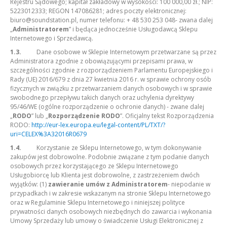
Rejestru Sądowego; kapitał zakładowy w wysokości: 100 000,00 zł.; NIP:
5223012333; REGON 147086281; adres poczty elektronicznej:
biuro@soundstation.pl
, numer telefonu: + 48 530 253 048- zwana dalej
„
Administratorem
” i będąca jednocześnie Usługodawcą Sklepu
Internetowego i Sprzedawcą.
1.3.
Dane osobowe w Sklepie Internetowym przetwarzane są przez
Administratora zgodnie z obowiązującymi przepisami prawa, w
szczególności zgodnie z rozporządzeniem Parlamentu Europejskiego i
Rady (UE) 2016/679 z dnia 27 kwietnia 2016 r. w sprawie ochrony osób
fizycznych w związku z przetwarzaniem danych osobowych i w sprawie
swobodnego przepływu takich danych oraz uchylenia dyrektywy
95/46/WE (ogólne rozporządzenie o ochronie danych) - zwane dalej
„
RODO
” lub „
Rozporządzenie RODO
”. Oficjalny tekst Rozporządzenia
RODO:
http://eur-lex.europa.eu/legal-content/PL/TXT/?
uri=CELEX%3A32016R0679
1.4.
Korzystanie ze Sklepu Internetowego, w tym dokonywanie
zakupów jest dobrowolne. Podobnie związane z tym podanie danych
osobowych przez korzystającego ze Sklepu Internetowego
Usługobiorcę lub Klienta jest dobrowolne, z zastrzeżeniem dwóch
wyjątków: (1)
zawieranie umów z Administratorem
- niepodanie w
przypadkach i w zakresie wskazanym na stronie Sklepu Internetowego
oraz w Regulaminie Sklepu Internetowego i niniejszej polityce
prywatności danych osobowych niezbędnych do zawarcia i wykonania
Umowy Sprzedaży lub umowy o świadczenie Usługi Elektronicznej z