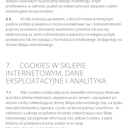
danych osobowych na potrzeby takiego marketingu, w tym
profilowania, w zakresie, w jakim przetwarzanie jest związane z takim
marketingiem bezpośrednim.
6.6.
W celu realizacji uprawnień, o których mowa w niniejszym
punkcie polityki prywatności można kontaktować się z Administratorem
poprzez przesłanie stosownej wiadomości pisemnie lub pocztą
elektroniczną na adres Administratora wskazany na wstępie polityki
prywatności lub korzystając z formularza kontaktowego dostępnego na
stronie Sklepu Internetowego.
7. COOKIES W SKLEPIE
INTERNETOWYM, DANE
EKSPLOATACYJNE I ANALITYKA
7.1.
Pliki Cookies (ciasteczka) są to niewielkie informacje tekstowe
w postaci plików tekstowych, wysyłane przez serwer i zapisywane po
stronie osoby odwiedzającej stronę Sklepu Internetowego (np. na dysku
twardym komputera, laptopa, czy też na karcie pamięci smartfona – w
zależności z jakiego urządzenia korzysta odwiedzający nasz Sklep
Internetowy). Szczegółowe informacje dot. plików Cookies, a także
historię ich powstania można znaleźć m.in. tutaj: