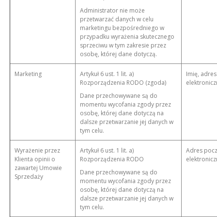
Administrator nie może
przetwarzać danych w celu
marketingu bezpośredniego w
przypadku wyrażenia skutecznego
sprzeciwu w tym zakresie przez
osobę, której dane dotyczą.
Marketing
Artykuł 6 ust. 1 lit. a)
Imię, adres
Rozporządzenia RODO (zgoda)
elektronicz
Dane przechowywane są do
momentu wycofania zgody przez
osobę, której dane dotyczą na
dalsze przetwarzanie jej danych w
tym celu.
Wyrażenie przez
Artykuł 6 ust. 1 lit. a)
Adres pocz
Klienta opinii o
Rozporządzenia RODO
elektronicz
zawartej Umowie
Dane przechowywane są do
Sprzedaży
momentu wycofania zgody przez
osobę, której dane dotyczą na
dalsze przetwarzanie jej danych w
tym celu.