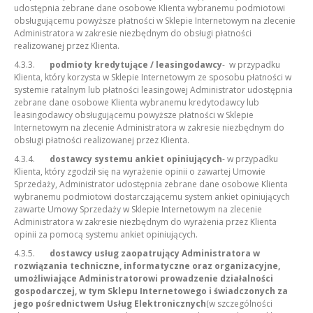
udostępnia zebrane dane osobowe Klienta wybranemu podmiotowi
obsługującemu powyższe płatności w Sklepie Internetowym na zlecenie
Administratora w zakresie niezbędnym do obsługi płatności
realizowanej przez Klienta.
4.3.3.
podmioty kredytujące / leasingodawcy
- w przypadku
Klienta, który korzysta w Sklepie Internetowym ze sposobu płatności w
systemie ratalnym lub płatności leasingowej Administrator udostępnia
zebrane dane osobowe Klienta wybranemu kredytodawcy lub
leasingodawcy obsługującemu powyższe płatności w Sklepie
Internetowym na zlecenie Administratora w zakresie niezbędnym do
obsługi płatności realizowanej przez Klienta.
4.3.4.
dostawcy systemu ankiet opiniujących
- w przypadku
Klienta, który zgodził się na wyrażenie opinii o zawartej Umowie
Sprzedaży, Administrator udostępnia zebrane dane osobowe Klienta
wybranemu podmiotowi dostarczającemu system ankiet opiniujących
zawarte Umowy Sprzedaży w Sklepie Internetowym na zlecenie
Administratora w zakresie niezbędnym do wyrażenia przez Klienta
opinii za pomocą systemu ankiet opiniujących.
4.3.5.
dostawcy usług zaopatrujący Administratora w
rozwiązania techniczne, informatyczne oraz organizacyjne,
umożliwiające Administratorowi prowadzenie działalności
gospodarczej, w tym Sklepu Internetowego i świadczonych za
jego pośrednictwem Usług Elektronicznych
(w szczególności