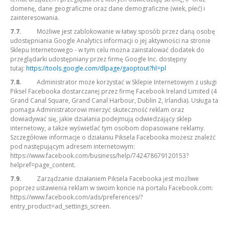
domenę, dane geograficzne oraz dane demograficzne (wiek, płeć) i
zainteresowania.
7.7.
Możliwe jest zablokowanie w łatwy sposób przez daną osobę
udostępniania Google Analytics informacji o jej aktywności na stronie
Sklepu Internetowego - w tym celu można zainstalować dodatek do
przeglądarki udostępniany przez firmę Google Inc. dostępny
tutaj:
https://tools.google.com/dlpage/gaoptout?hl=pl
7.8.
Administrator może korzystać w Sklepie Internetowym z usługi
Piksel Facebooka dostarczanej przez firmę Facebook Ireland Limited (4
Grand Canal Square, Grand Canal Harbour, Dublin 2, Irlandia). Usługa ta
pomaga Administratorowi mierzyć skuteczność reklam oraz
dowiadywać się, jakie działania podejmują odwiedzający sklep
internetowy, a także wyświetlać tym osobom dopasowane reklamy.
Szczegółowe informacje o działaniu Piksela Facebooka możesz znaleźć
pod następującym adresem internetowym:
https://www.facebook.com/business/help/742478679120153?
helpref=page_content.
7.9.
Zarządzanie działaniem Piksela Facebooka jest możliwe
poprzez ustawienia reklam w swoim koncie na portalu Facebook.com:
https://www.facebook.com/ads/preferences/?
entry_product=ad_settings_screen.