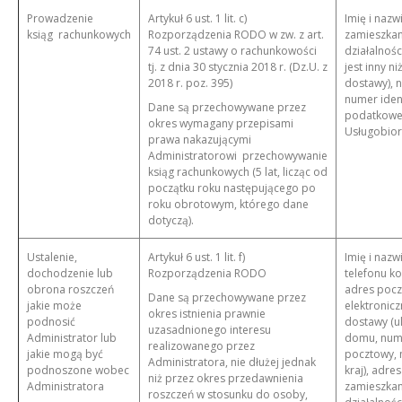
Prowadzenie
Artykuł 6 ust. 1 lit. c)
Imię i nazw
ksiąg rachunkowych
Rozporządzenia RODO w zw. z art.
zamieszka
74 ust. 2 ustawy o rachunkowości
działalności
tj. z dnia 30 stycznia 2018 r. (Dz.U. z
jest inny ni
2018 r. poz. 395)
dostawy), 
numer ident
Dane są przechowywane przez
podatkowej
okres wymagany przepisami
Usługobiorc
prawa nakazującymi
Administratorowi przechowywanie
ksiąg rachunkowych (5 lat, licząc od
początku roku następującego po
roku obrotowym, którego dane
dotyczą).
Ustalenie,
Artykuł 6 ust. 1 lit. f)
Imię i nazw
dochodzenie lub
Rozporządzenia RODO
telefonu k
obrona roszczeń
adres pocz
Dane są przechowywane przez
jakie może
elektronicz
okres istnienia prawnie
podnosić
dostawy (u
uzasadnionego interesu
Administrator lub
domu, nume
realizowanego przez
jakie mogą być
pocztowy, 
Administratora, nie dłużej jednak
podnoszone wobec
kraj), adres
niż przez okres przedawnienia
Administratora
zamieszka
roszczeń w stosunku do osoby,