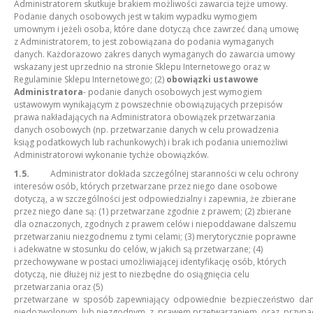
Administratorem skutkuje brakiem możliwości zawarcia tejże umowy.
Podanie danych osobowych jest w takim wypadku wymogiem
umownym i jeżeli osoba, które dane dotyczą chce zawrzeć daną umowę
z Administratorem, to jest zobowiązana do podania wymaganych
danych. Każdorazowo zakres danych wymaganych do zawarcia umowy
wskazany jest uprzednio na stronie Sklepu Internetowego oraz w
Regulaminie Sklepu Internetowego; (2)
obowiązki ustawowe
Administratora
- podanie danych osobowych jest wymogiem
ustawowym wynikającym z powszechnie obowiązujących przepisów
prawa nakładających na Administratora obowiązek przetwarzania
danych osobowych (np. przetwarzanie danych w celu prowadzenia
ksiąg podatkowych lub rachunkowych) i brak ich podania uniemożliwi
Administratorowi wykonanie tychże obowiązków.
1.5.
Administrator dokłada szczególnej staranności w celu ochrony
interesów osób, których przetwarzane przez niego dane osobowe
dotyczą, a w szczególności jest odpowiedzialny i zapewnia, że zbierane
przez niego dane są: (1) przetwarzane zgodnie z prawem; (2) zbierane
dla oznaczonych, zgodnych z prawem celów i niepoddawane dalszemu
przetwarzaniu niezgodnemu z tymi celami; (3) merytorycznie poprawne
i adekwatne w stosunku do celów, w jakich są przetwarzane; (4)
przechowywane w postaci umożliwiającej identyfikację osób, których
dotyczą, nie dłużej niż jest to niezbędne do osiągnięcia celu
przetwarzania oraz (5)
przetwarzane w sposób zapewniający odpowiednie bezpieczeństwo da
niedozwolonym lub niezgodnym z prawem przetwarzaniem oraz przypadk