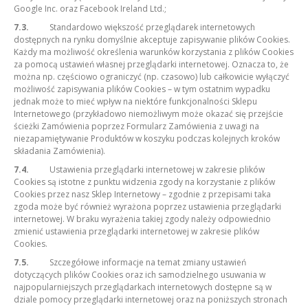
Google Inc. oraz Facebook Ireland Ltd.;
7.3.
Standardowo większość przeglądarek internetowych
dostępnych na rynku domyślnie akceptuje zapisywanie plików Cookies.
Każdy ma możliwość określenia warunków korzystania z plików Cookies
za pomocą ustawień własnej przeglądarki internetowej. Oznacza to, że
można np. częściowo ograniczyć (np. czasowo) lub całkowicie wyłączyć
możliwość zapisywania plików Cookies – w tym ostatnim wypadku
jednak może to mieć wpływ na niektóre funkcjonalności Sklepu
Internetowego (przykładowo niemożliwym może okazać się przejście
ścieżki Zamówienia poprzez Formularz Zamówienia z uwagi na
niezapamiętywanie Produktów w koszyku podczas kolejnych kroków
składania Zamówienia).
7.4.
Ustawienia przeglądarki internetowej w zakresie plików
Cookies są istotne z punktu widzenia zgody na korzystanie z plików
Cookies przez nasz Sklep Internetowy – zgodnie z przepisami taka
zgoda może być również wyrażona poprzez ustawienia przeglądarki
internetowej. W braku wyrażenia takiej zgody należy odpowiednio
zmienić ustawienia przeglądarki internetowej w zakresie plików
Cookies.
7.5.
Szczegółowe informacje na temat zmiany ustawień
dotyczących plików Cookies oraz ich samodzielnego usuwania w
najpopularniejszych przeglądarkach internetowych dostępne są w
dziale pomocy przeglądarki internetowej oraz na poniższych stronach