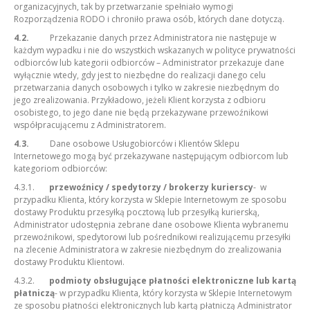
organizacyjnych, tak by przetwarzanie spełniało wymogi
Rozporządzenia RODO i chroniło prawa osób, których dane dotyczą.
4.2.
Przekazanie danych przez Administratora nie następuje w
każdym wypadku i nie do wszystkich wskazanych w polityce prywatności
odbiorców lub kategorii odbiorców – Administrator przekazuje dane
wyłącznie wtedy, gdy jest to niezbędne do realizacji danego celu
przetwarzania danych osobowych i tylko w zakresie niezbędnym do
jego zrealizowania. Przykładowo, jeżeli Klient korzysta z odbioru
osobistego, to jego dane nie będą przekazywane przewoźnikowi
współpracującemu z Administratorem.
4.3.
Dane osobowe Usługobiorców i Klientów Sklepu
Internetowego mogą być przekazywane następującym odbiorcom lub
kategoriom odbiorców:
4.3.1.
przewoźnicy / spedytorzy / brokerzy kurierscy
- w
przypadku Klienta, który korzysta w Sklepie Internetowym ze sposobu
dostawy Produktu przesyłką pocztową lub przesyłką kurierską,
Administrator udostępnia zebrane dane osobowe Klienta wybranemu
przewoźnikowi, spedytorowi lub pośrednikowi realizującemu przesyłki
na zlecenie Administratora w zakresie niezbędnym do zrealizowania
dostawy Produktu Klientowi.
4.3.2.
podmioty obsługujące płatności elektroniczne lub kartą
płatniczą
- w przypadku Klienta, który korzysta w Sklepie Internetowym
ze sposobu płatności elektronicznych lub kartą płatniczą Administrator