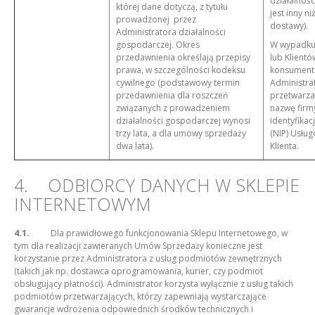
działalności
której dane dotyczą, z tytułu
jest inny ni
prowadzonej przez
dostawy).
Administratora działalności
gospodarczej. Okres
W wypadku
przedawnienia określają przepisy
lub Klient
prawa, w szczególności kodeksu
konsument
cywilnego (podstawowy termin
Administra
przedawnienia dla roszczeń
przetwarz
związanych z prowadzeniem
nazwę firm
działalności gospodarczej wynosi
identyfikac
trzy lata, a dla umowy sprzedaży
(NIP) Usług
dwa lata).
Klienta.
4. ODBIORCY DANYCH W SKLEPIE
INTERNETOWYM
4.1.
Dla prawidłowego funkcjonowania Sklepu Internetowego, w
tym dla realizacji zawieranych Umów Sprzedaży konieczne jest
korzystanie przez Administratora z usług podmiotów zewnętrznych
(takich jak np. dostawca oprogramowania, kurier, czy podmiot
obsługujący płatności). Administrator korzysta wyłącznie z usług takich
podmiotów przetwarzających, którzy zapewniają wystarczające
gwarancje wdrożenia odpowiednich środków technicznych i