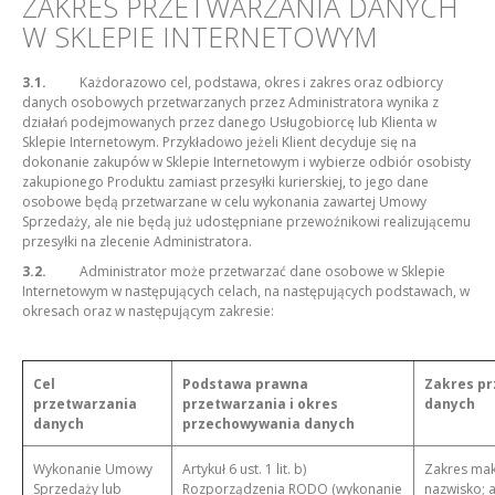
ZAKRES PRZETWARZANIA DANYCH
W SKLEPIE INTERNETOWYM
3.1.
Każdorazowo cel, podstawa, okres i zakres oraz odbiorcy
danych osobowych przetwarzanych przez Administratora wynika z
działań podejmowanych przez danego Usługobiorcę lub Klienta w
Sklepie Internetowym. Przykładowo jeżeli Klient decyduje się na
dokonanie zakupów w Sklepie Internetowym i wybierze odbiór osobisty
zakupionego Produktu zamiast przesyłki kurierskiej, to jego dane
osobowe będą przetwarzane w celu wykonania zawartej Umowy
Sprzedaży, ale nie będą już udostępniane przewoźnikowi realizującemu
przesyłki na zlecenie Administratora.
3.2.
Administrator może przetwarzać dane osobowe w Sklepie
Internetowym w następujących celach, na następujących podstawach, w
okresach oraz w następującym zakresie:
Cel
Podstawa prawna
Zakres p
przetwarzania
przetwarzania i okres
danych
danych
przechowywania danych
Wykonanie Umowy
Artykuł 6 ust. 1 lit. b)
Zakres mak
Sprzedaży lub
Rozporządzenia RODO (wykonanie
nazwisko; 