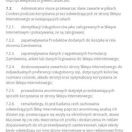
http://pl.wikipedia.org/wiki/Ciasteczko.
7.2.
Administrator może przetwarzać dane zawarte w plikach
Cookies podczas korzystania przez odwiedzających ze strony Sklepu
Internetowego w następujących celach:
7.2.1. identyfikacji Usługobiorców jako zalogowanych w Sklepie
Internetowym i pokazywania, że są zalogowani;
7.2.2. zapamiętywania Produktów dodanych do koszyka w celu
złożenia Zamówienia;
7.2.3. zapamiętywania danych z wypełnianych Formularzy
Zamówienia, ankiet lub danych logowania do Sklepu Internetowego;
7.2.4. dostosowywania zawartości strony Sklepu Internetowego do
indywidualnych preferencji Usługobiorcy (np. dotyczących kolorów,
rozmiaru czcionki, układu strony) oraz optymalizacji korzystania ze
stron Sklepu Internetowego;
7.2.5. prowadzenia anonimowych statystyk przedstawiających
sposób korzystania ze strony Sklepu Internetowego;
7.2.6. remarketingu, to jest badania cech zachowania
odwiedzających Sklep Internetowy poprzez anonimową analizę ich
działań (np. powtarzające się wizyty na określonych stronach, słowa
kluczowe itp.) w celu stworzenia ich profilu i dostarczenia im reklam
dopasowanych do ich przewidywanych zainteresowań, także wtedy
kiedy odwiedzają oni inne strony internetowe w sieci reklamowej firmy