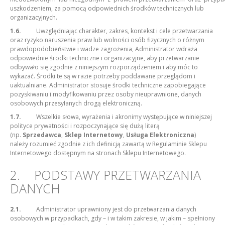
uszkodzeniem, za pomocą odpowiednich środków technicznych lub
organizacyjnych.
1.6.
Uwzględniając charakter, zakres, kontekst i cele przetwarzania
oraz ryzyko naruszenia praw lub wolności osób fizycznych o różnym
prawdopodobieństwie i wadze zagrożenia, Administrator wdraża
odpowiednie środki techniczne i organizacyjne, aby przetwarzanie
odbywało się zgodnie z niniejszym rozporządzeniem i aby móc to
wykazać. Środki te są w razie potrzeby poddawane przeglądom i
uaktualniane. Administrator stosuje środki techniczne zapobiegające
pozyskiwaniu i modyfikowaniu przez osoby nieuprawnione, danych
osobowych przesyłanych drogą elektroniczną.
1.7.
Wszelkie słowa, wyrażenia i akronimy występujące w niniejszej
polityce prywatności i rozpoczynające się dużą literą
(np.
Sprzedawca
,
Sklep Internetowy
,
Usługa Elektroniczna
)
należy rozumieć zgodnie z ich definicją zawartą w Regulaminie Sklepu
Internetowego dostępnym na stronach Sklepu Internetowego.
2. PODSTAWY PRZETWARZANIA
DANYCH
2.1.
Administrator uprawniony jest do przetwarzania danych
osobowych w przypadkach, gdy – i w takim zakresie, w jakim – spełniony