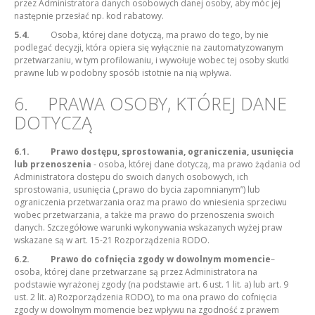
przez Administratora danych osobowych danej osoby, aby móc jej
następnie przesłać np. kod rabatowy.
5.4.
Osoba, której dane dotyczą, ma prawo do tego, by nie
podlegać decyzji, która opiera się wyłącznie na zautomatyzowanym
przetwarzaniu, w tym profilowaniu, i wywołuje wobec tej osoby skutki
prawne lub w podobny sposób istotnie na nią wpływa.
6. PRAWA OSOBY, KTÓREJ DANE
DOTYCZĄ
6.1.
Prawo dostępu, sprostowania, ograniczenia, usunięcia
lub przenoszenia
- osoba, której dane dotyczą, ma prawo żądania od
Administratora dostępu do swoich danych osobowych, ich
sprostowania, usunięcia („prawo do bycia zapomnianym”) lub
ograniczenia przetwarzania oraz ma prawo do wniesienia sprzeciwu
wobec przetwarzania, a także ma prawo do przenoszenia swoich
danych. Szczegółowe warunki wykonywania wskazanych wyżej praw
wskazane są w art. 15-21 Rozporządzenia RODO.
6.2.
Prawo do cofnięcia zgody w dowolnym momencie
–
osoba, której dane przetwarzane są przez Administratora na
podstawie wyrażonej zgody (na podstawie art. 6 ust. 1 lit. a) lub art. 9
ust. 2 lit. a) Rozporządzenia RODO), to ma ona prawo do cofnięcia
zgody w dowolnym momencie bez wpływu na zgodność z prawem