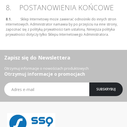
8. POSTANOWIENIA KOŃCOWE
8.1.
Sklep Internetowy może zawierać odnośniki do innych stron
internetowych. Administrator namawia by po przejściu na inne strony,
zapoznać się z polityką prywatności tam ustaloną. Niniejsza polityka
prywatności dotyczy tylko Sklepu Internetowego Administratora.
Zapisz się do Newslettera
Otrzymuj informacje o nowościach produktowych
Otrzymuj informacje o promocjach
Subskrybuj
SUBSKRYBUJ
nasz
newsletter: