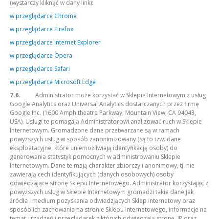
(wystarczy kliknąć w dany link):
w przeglądarce Chrome
w przeglądarce Firefox
w przeglądarce Internet Explorer
w przeglądarce Opera
w przeglądarce Safari
w przeglądarce Microsoft Edge
7.6.
Administrator może korzystać w Sklepie Internetowym z usług
Google Analytics oraz Universal Analytics dostarczanych przez firmę
Google Inc. (1600 Amphitheatre Parkway, Mountain View, CA 94043,
USA). Usługi te pomagają Administratorowi analizować ruch w Sklepie
Internetowym. Gromadzone dane przetwarzane są w ramach
powyższych usług w sposób zanonimizowany (są to tzw. dane
eksploatacyjne, które uniemożliwiają identyfikację osoby) do
generowania statystyk pomocnych w administrowaniu Sklepie
Internetowym. Dane te mają charakter zbiorczy i anonimowy, tj. nie
zawierają cech identyfikujących (danych osobowych) osoby
odwiedzające stronę Sklepu Internetowego. Administrator korzystając z
powyższych usług w Sklepie Internetowym gromadzi takie dane jak
źródła i medium pozyskania odwiedzjących Sklep Internetowy oraz
sposób ich zachowania na stronie Sklepu Internetowego, informacje na
temat urządzeń i przeglądarek z których odwiedzają stronę, IP oraz