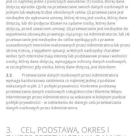
jest co najmniej jeden z poniższych warunków: (1) osoba, której dane
dotyczą wyraziła zgodę na przetwarzanie swoich danych osobowych w
jednym lub większej liczbie określonych celów; (2) przetwarzanie jest
niezbędne do wykonania umowy, której stroną jest osoba, której dane
dotyczą, lub do podjęcia działań na żądanie osoby, której dane
dotyczą, przed zawarciem umowy; (3) przetwarzanie jest niezbędne do
wypełnienia obowiązku prawnego ciążącego na Administratorze; lub (4)
przetwarzanie jest niezbędne do celów wynikających z prawnie
uzasadnionych interesów realizowanych przez Administratora lub przez
stronę trzecią, z wyjątkiem sytuacji, w których nadrzędny charakter
wobec tych interesów mają interesy lub podstawowe prawa i wolności
osoby, której dane dotyczą, wymagające ochrony danych osobowych,
w szczególności gdy osoba, której dane dotyczą, jest dzieckiem.
2.2.
Przetwarzanie danych osobowych przez Administratora
wymaga każdorazowo zaistnienia co najmniej jednej z podstaw
wskazanych w pkt. 2.1 polityki prywatności. Konkretne podstawy
przetwarzania danych osobowych Usługobiorców i Klientów Sklepu
Internetowego przez Administratora są wskazane w kolejnym punkcie
polityki prywatności – w odniesieniu do danego celu przetwarzania
danych osobowych przez Administratora.
3. CEL, PODSTAWA, OKRES I