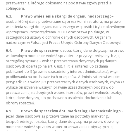
przetwarzania, którego dokonano na podstawie zgody przed jej
cofnięciem.
6.3.
Prawo wniesienia skargi do organu nadzorczego
–
osoba, której dane przetwarzane są przez Administratora, ma prawo
wniesienia skargi do organu nadzorczego w sposób i trybie określonym
w przepisach Rozporządzenia RODO oraz prawa polskiego, w
szczególności ustawy o ochronie danych osobowych. Organem
nadzorczym w Polsce jest Prezes Urzędu Ochrony Danych Osobowych.
6.4.
Prawo do sprzeciwu
- osoba, której dane dotyczą, ma prawo
w dowolnym momencie wnieść sprzeciw – z przyczyn związanych z jej
szczególną sytuacją – wobec przetwarzania dotyczących jej danych
osobowych opartego na art. 6 ust. 1 lit. e) (interes lub zadania
publiczne) lub f) (prawnie uzasadniony interes administratora), w tym
profilowania na podstawie tych przepisów. Administratorowi w takim
przypadku nie wolno już przetwarzać tych danych osobowych, chyba że
wykaże on istnienie ważnych prawnie uzasadnionych podstaw do
przetwarzania, nadrzędnych wobec interesów, praw i wolności osoby,
której dane dotyczą, lub podstaw do ustalenia, dochodzenia lub
obrony roszczeń.
6.5.
Prawo do sprzeciwu dot. marketingu bezpośredniego -
j
eżeli dane osobowe są przetwarzane na potrzeby marketingu
bezpośredniego, osoba, której dane dotyczą, ma prawo w dowolnym
momencie wnieść sprzeciw wobec przetwarzania dotyczących jej