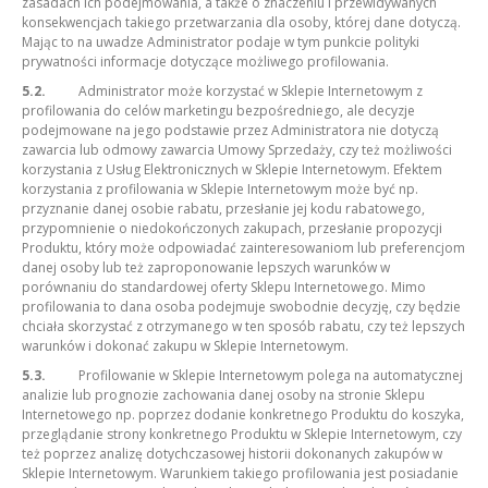
zasadach ich podejmowania, a także o znaczeniu i przewidywanych
konsekwencjach takiego przetwarzania dla osoby, której dane dotyczą.
Mając to na uwadze Administrator podaje w tym punkcie polityki
prywatności informacje dotyczące możliwego profilowania.
5.2.
Administrator może korzystać w Sklepie Internetowym z
profilowania do celów marketingu bezpośredniego, ale decyzje
podejmowane na jego podstawie przez Administratora nie dotyczą
zawarcia lub odmowy zawarcia Umowy Sprzedaży, czy też możliwości
korzystania z Usług Elektronicznych w Sklepie Internetowym. Efektem
korzystania z profilowania w Sklepie Internetowym może być np.
przyznanie danej osobie rabatu, przesłanie jej kodu rabatowego,
przypomnienie o niedokończonych zakupach, przesłanie propozycji
Produktu, który może odpowiadać zainteresowaniom lub preferencjom
danej osoby lub też zaproponowanie lepszych warunków w
porównaniu do standardowej oferty Sklepu Internetowego. Mimo
profilowania to dana osoba podejmuje swobodnie decyzję, czy będzie
chciała skorzystać z otrzymanego w ten sposób rabatu, czy też lepszych
warunków i dokonać zakupu w Sklepie Internetowym.
5.3.
Profilowanie w Sklepie Internetowym polega na automatycznej
analizie lub prognozie zachowania danej osoby na stronie Sklepu
Internetowego np. poprzez dodanie konkretnego Produktu do koszyka,
przeglądanie strony konkretnego Produktu w Sklepie Internetowym, czy
też poprzez analizę dotychczasowej historii dokonanych zakupów w
Sklepie Internetowym. Warunkiem takiego profilowania jest posiadanie