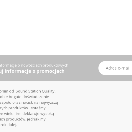
Subskrybuj
informacje o nowościach produktowych
nasz
j informacje o promocjach
newsletter:
onim od 'Sound Station Quality',
sobie bogate doświadczenie
społu oraz nacisk na najwyższą
zych produktów. Jesteśmy
że wiele firm deklaruje wysoką
ich produktów, jednak my
rok dalej.