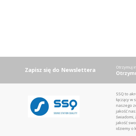
Otrzymuj 
Zapisz się do Newslettera
Otrzymu
SSQ to akr
łączący w 
naszego ze
jakość nas
świadomi, 
jakość swo
idziemy o k