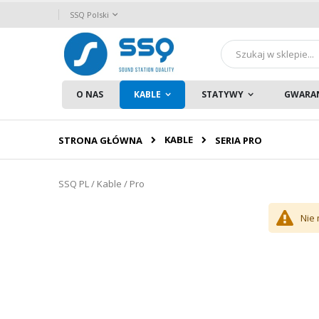
Przejdź
Język
SSQ Polski
do
treści
Szukaj
O NAS
KABLE
STATYWY
GWARA
KABLE
STRONA GŁÓWNA
SERIA PRO
SSQ PL / Kable / Pro
Nie