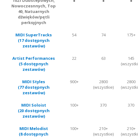
1021 Dubstepowych,
●
●
●
Nowoczesnnych, Top
40, Natuarnych
dźwięków/pętli
perksyjnych
MIDI SuperTracks
54
74
175+
(17 dostępnych
zestawów)
Artist Performances
22
63
145
(5 dostępnych
(wszystki
zestawów)
MIDI Styles
900+
2800
2800
(77 dostępnych
(wszystkie)
(wszystki
zestawów)
MIDI Soloist
100+
370
370
(20 dostępnych
zestawów)
MIDI Melodist
100+
210+
210+
(8 dostępnych
(wszystkie)
(wszystki