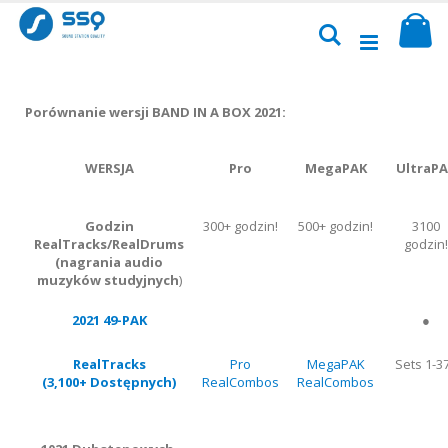
Przejdź
Sk
do
Szukaj
treści
Porównanie wersji BAND IN A BOX 2021:
WERSJA
Pro
MegaPAK
UltraPA
Godzin
300+ godzin!
500+ godzin!
3100
RealTracks/RealDrums
godzin!
(nagrania audio
muzyków studyjnych
)
2021 49-PAK
●
RealTracks
Pro
MegaPAK
Sets 1-3
(3,100+ Dostępnych)
RealCombos
RealCombos