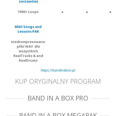
zestawów)
1000+ Loops
●
●
●
MIDI Songs and
Lessons PAK
nieskompresowane
pliki WAV dla
wszystkich
RealTracks & and
RealDrums
https://bandinabox.pl
KUP ORYGINALNY PROGRAM
BAND IN A BOX PRO
BAND IN A BOX MEGAPAK